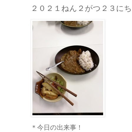
２０２１ねん２がつ２３に
＊今日の出来事！