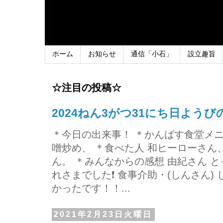
ホーム
お知らせ
通信「小石」
設立趣旨
☆注目の投稿☆
2024ねん3がつ31にち日よう
＊今日の出来事！ ＊かんばす食堂メ
噌炒め、 ＊食べた人 和ヒーローさ
ん。 ＊みんなからの感想 由紀さん 
れさまでした❗ 食事介助・(しんさん)
かったです！！...
2021年2月23日火曜日