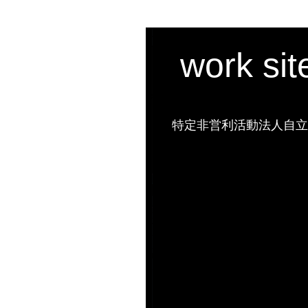
work si
特定非営利活動法人自立の