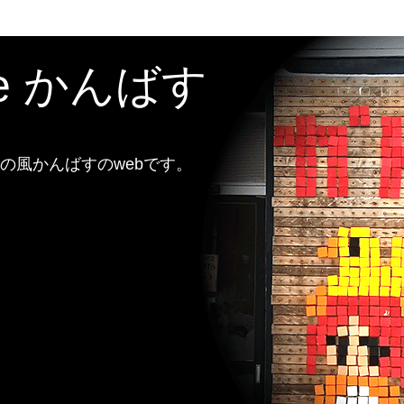
te かんばす
風かんばすのwebです。