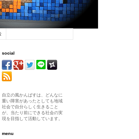
去
social
自立の風かんばすは、どんなに
重い障害があったとしても地域
社会で自分らしく生きること
が、当たり前にできる社会の実
現を目指して活動しています。
menu