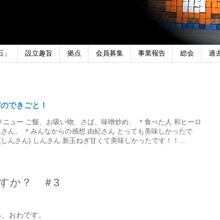
石」
設立趣旨
拠点
会員募集
事業報告
総会
過
びのできごと！
メニュー ご飯、お吸い物、さば、味噌炒め、 ＊食べた人 和ヒーロ
さん。 ＊みんなからの感想 由紀さん とっても美味しかったで
しんさん) しんさん 新玉ねぎ甘くて美味しかったです！！...
んですか？ ＃3
る、おわです。