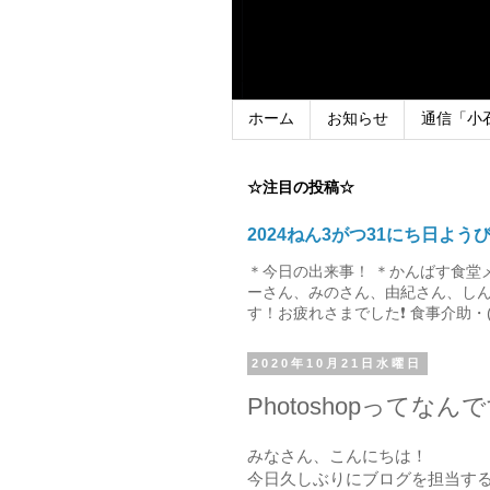
ホーム
お知らせ
通信「小
☆注目の投稿☆
2024ねん3がつ31にち日よう
＊今日の出来事！ ＊かんばす食堂
ーさん、みのさん、由紀さん、しん
す！お疲れさまでした❗ 食事介助・(
2020年10月21日水曜日
Photoshopってな
みなさん、こんにちは！
今日久しぶりにブログを担当す