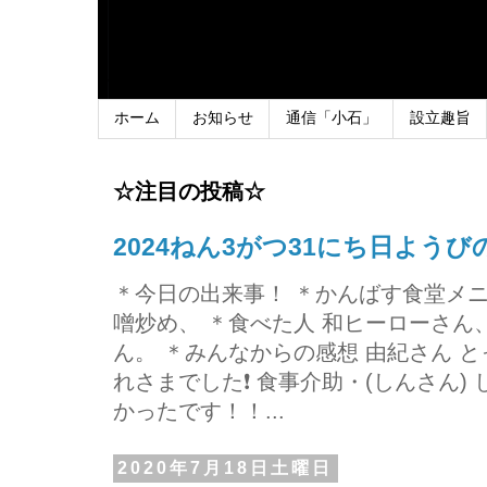
ホーム
お知らせ
通信「小石」
設立趣旨
☆注目の投稿☆
2024ねん3がつ31にち日よう
＊今日の出来事！ ＊かんばす食堂メ
噌炒め、 ＊食べた人 和ヒーローさ
ん。 ＊みんなからの感想 由紀さん 
れさまでした❗ 食事介助・(しんさん)
かったです！！...
2020年7月18日土曜日