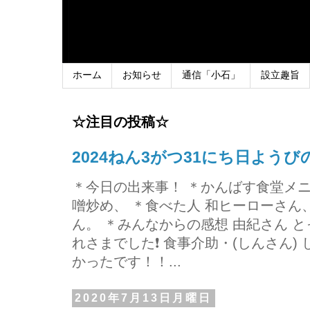
ホーム
お知らせ
通信「小石」
設立趣旨
☆注目の投稿☆
2024ねん3がつ31にち日よう
＊今日の出来事！ ＊かんばす食堂メ
噌炒め、 ＊食べた人 和ヒーローさ
ん。 ＊みんなからの感想 由紀さん 
れさまでした❗ 食事介助・(しんさん)
かったです！！...
2020年7月13日月曜日