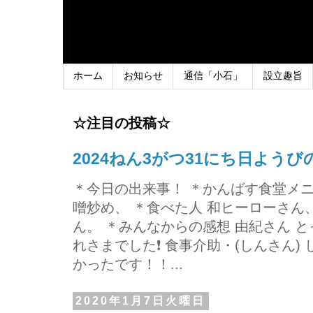
ホーム
お知らせ
通信「小石」
設立趣旨
☆注目の投稿☆
2024ねん3がつ31にち日よう
＊今日の出来事！ ＊かんばす食堂メ
噌炒め、 ＊食べた人 和ヒーローさ
ん。 ＊みんなからの感想 由紀さん 
れさまでした❗ 食事介助・(しんさん)
かったです！！...
2020年1月7日火曜日