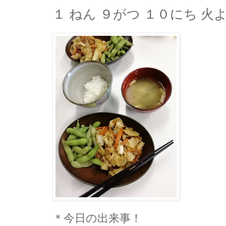
１ ねん ９がつ １０にち 火
＊今日の出来事！