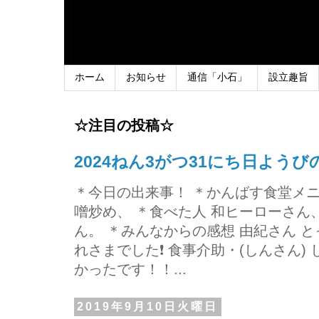
ホーム
お知らせ
通信「小石」
設立趣旨
☆注目の投稿☆
2024ねん3がつ31にち日よう
＊今日の出来事！ ＊かんばす食堂メ
噌炒め、 ＊食べた人 和ヒーローさ
ん。 ＊みんなからの感想 由紀さん 
れさまでした❗ 食事介助・(しんさん)
かったです！！...
2019年9月10日火曜日