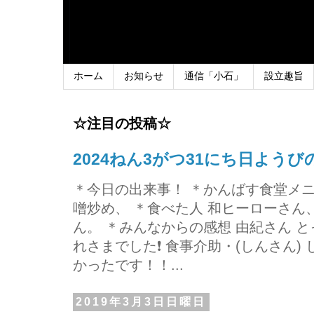
ホーム
お知らせ
通信「小石」
設立趣旨
☆注目の投稿☆
2024ねん3がつ31にち日よう
＊今日の出来事！ ＊かんばす食堂メ
噌炒め、 ＊食べた人 和ヒーローさ
ん。 ＊みんなからの感想 由紀さん 
れさまでした❗ 食事介助・(しんさん)
かったです！！...
2019年3月3日日曜日