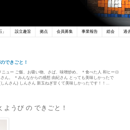
石」
設立趣旨
拠点
会員募集
事業報告
総会
過
びのできごと！
メニュー ご飯、お吸い物、さば、味噌炒め、 ＊食べた人 和ヒーロ
さん。 ＊みんなからの感想 由紀さん とっても美味しかったで
しんさん) しんさん 新玉ねぎ甘くて美味しかったです！！...
火 ようび の できごと！