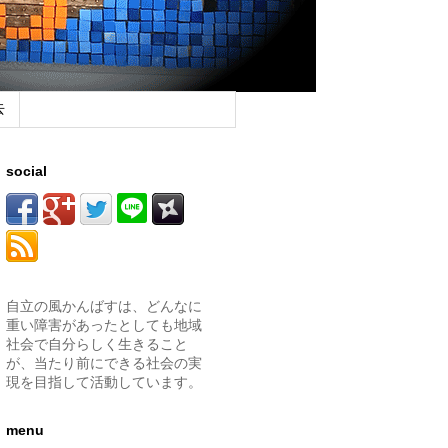
去
social
自立の風かんばすは、どんなに
重い障害があったとしても地域
社会で自分らしく生きること
が、当たり前にできる社会の実
現を目指して活動しています。
menu