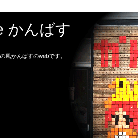
te かんばす
風かんばすのwebです。