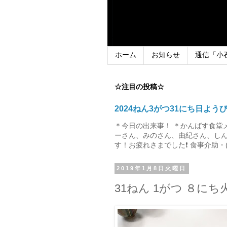
ホーム
お知らせ
通信「小
☆注目の投稿☆
2024ねん3がつ31にち日よう
＊今日の出来事！ ＊かんばす食堂
ーさん、みのさん、由紀さん、しん
す！お疲れさまでした❗ 食事介助・(
2019年1月8日火曜日
31ねん 1がつ ８にち