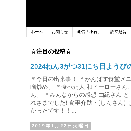
ホーム
お知らせ
通信「小石」
設立趣旨
☆注目の投稿☆
2024ねん3がつ31にち日よう
＊今日の出来事！ ＊かんばす食堂メ
噌炒め、 ＊食べた人 和ヒーローさ
ん。 ＊みんなからの感想 由紀さん 
れさまでした❗ 食事介助・(しんさん)
かったです！！...
2019年1月22日火曜日