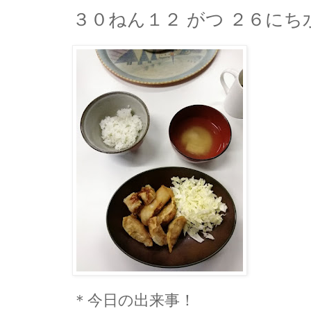
３０ねん１２ がつ ２６にち
＊今日の出来事！