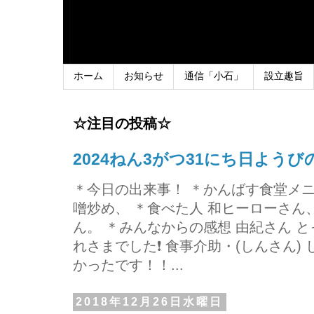
ホーム
お知らせ
通信「小石」
設立趣旨
☆注目の投稿☆
2024ねん3がつ31にち日よう
＊今日の出来事！ ＊かんばす食堂メ
噌炒め、 ＊食べた人 和ヒーローさ
ん。 ＊みんなからの感想 由紀さん 
れさまでした❗ 食事介助・(しんさん)
かったです！！...
2018年12月26日水曜日