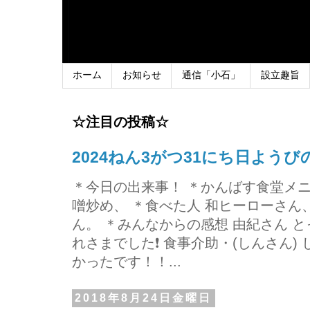
ホーム
お知らせ
通信「小石」
設立趣旨
☆注目の投稿☆
2024ねん3がつ31にち日よう
＊今日の出来事！ ＊かんばす食堂メ
噌炒め、 ＊食べた人 和ヒーローさ
ん。 ＊みんなからの感想 由紀さん 
れさまでした❗ 食事介助・(しんさん)
かったです！！...
2018年8月24日金曜日