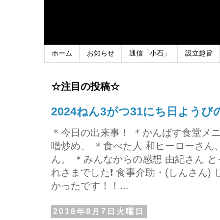
ホーム
お知らせ
通信「小石」
設立趣旨
☆注目の投稿☆
2024ねん3がつ31にち日よう
＊今日の出来事！ ＊かんばす食堂メ
噌炒め、 ＊食べた人 和ヒーローさ
ん。 ＊みんなからの感想 由紀さん 
れさまでした❗ 食事介助・(しんさん)
かったです！！...
2018年8月7日火曜日