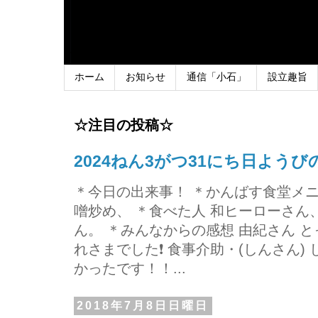
ホーム
お知らせ
通信「小石」
設立趣旨
☆注目の投稿☆
2024ねん3がつ31にち日よう
＊今日の出来事！ ＊かんばす食堂メ
噌炒め、 ＊食べた人 和ヒーローさ
ん。 ＊みんなからの感想 由紀さん 
れさまでした❗ 食事介助・(しんさん)
かったです！！...
2018年7月8日日曜日