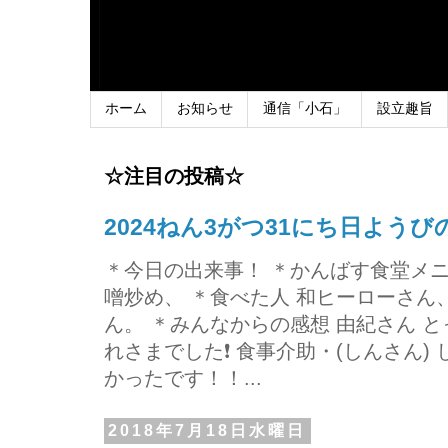
ホーム
お知らせ
通信「小石」
設立趣旨
☆注目の投稿☆
2024ねん3がつ31にち日よう
＊今日の出来事！ ＊かんばす食堂メ
噌炒め、 ＊食べた人 和ヒーローさ
ん。 ＊みんなからの感想 由紀さん 
れさまでした❗ 食事介助・(しんさん)
かったです！！...
2018年7月18日水曜日