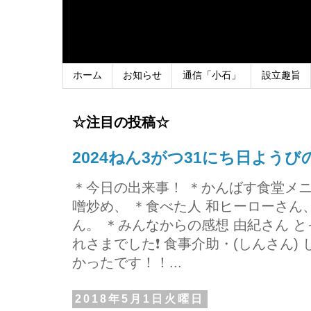
ホーム
お知らせ
通信「小石」
設立趣旨
☆注目の投稿☆
2024ねん3がつ31にち日よう
＊今日の出来事！ ＊かんばす食堂メ
噌炒め、 ＊食べた人 和ヒーローさ
ん。 ＊みんなからの感想 由紀さん 
れさまでした❗ 食事介助・(しんさん)
かったです！！...
2018年5月1日火曜日