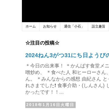
ホーム
お知らせ
通信「小石」
設立趣旨
☆注目の投稿☆
2024ねん3がつ31にち日よう
＊今日の出来事！ ＊かんばす食堂メ
噌炒め、 ＊食べた人 和ヒーローさ
ん。 ＊みんなからの感想 由紀さん 
れさまでした❗ 食事介助・(しんさん)
かったです！！...
2018年1月16日火曜日