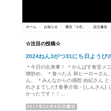
ホーム
お知らせ
通信「小石」
設立趣旨
☆注目の投稿☆
2024ねん3がつ31にち日よう
＊今日の出来事！ ＊かんばす食堂メ
噌炒め、 ＊食べた人 和ヒーローさ
ん。 ＊みんなからの感想 由紀さん 
れさまでした❗ 食事介助・(しんさん)
かったです！！...
2017年10月8日日曜日