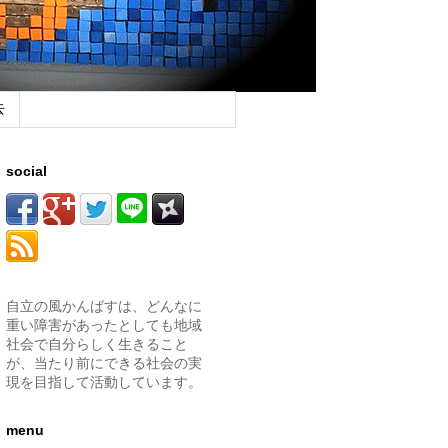
去
social
自立の風かんばすは、どんなに
重い障害があったとしても地域
社会で自分らしく生きること
が、当たり前にできる社会の実
現を目指して活動しています。
menu