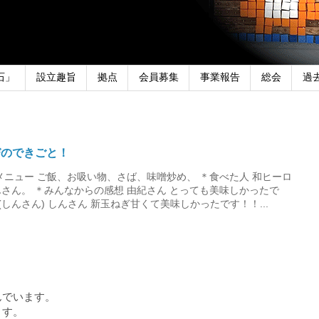
石」
設立趣旨
拠点
会員募集
事業報告
総会
過
びのできごと！
メニュー ご飯、お吸い物、さば、味噌炒め、 ＊食べた人 和ヒーロ
さん。 ＊みんなからの感想 由紀さん とっても美味しかったで
しんさん) しんさん 新玉ねぎ甘くて美味しかったです！！...
んでいます。
ます。