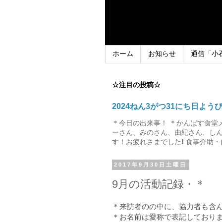
ホーム
お知らせ
通信「小
☆注目の投稿☆
2024ねん3がつ31にち日よう
＊今日の出来事！ ＊かんばす食堂
ーさん、みのさん、由紀さん、しん
す！お疲れさまでした❗ 食事介助・(
2017年9月30日土曜日
9月の活動記録・＊
＊来訪者のの中に、協力者も含
＊お名前は愛称で表記しており