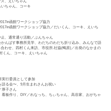
ヤス、えいちゃん
ちいちゃん、コーキ
ム2017in函館ワークショップ協力
ーラム2017in函館ワークショップ協力／だいくん、コーキ、えいち
中止、通常通り活動／ぶんちゃん
会かんばす事務所見学、わだちのわだち折り込み、みんなで語
合わせ、四村くん来訪、市役所.社協(鴫原)／出発のなかまの
村くん、コーキ、えいちゃん
画祭実行委員として参加
自身を語る会〜、9月生まれさんお祝い
業／厚子さん
出し、看板作り、DIY／れなっち、ちぃちゃん、高谷家、おがちゃ