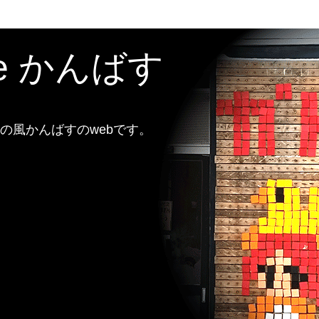
te かんばす
風かんばすのwebです。