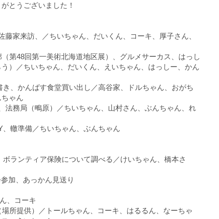
りがとうございました！
、佐藤家来訪、／ちいちゃん、だいくん、コーキ、厚子さん、
廊（第48回第一美術北海道地区展）、グルメサーカス、はっし
らう）／ちいちゃん、だいくん、えいちゃん、はっしー、かん
定書き、かんばす食堂買い出し／高谷家、ドルちゃん、おがち
んちゃん
備、法務局（鴫原）／ちいちゃん、山村さん、ぶんちゃん、れ
IY、轍準備／ちいちゃん、ぶんちゃん
Y、ボランティア保険について調べる／けいちゃん、橋本さ
ツ大会参加、あっかん見送り
くん、コーキ
（場所提供）／トールちゃん、コーキ、はるるん、なーちゃ