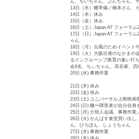
ん、ちいちゃん、ぶんちゃん、
13日（水）轍準備／橋本さん、
14日（木）休み
15日（金）休み
16日（土）Japan AT フォーラ
17日（日）Japan AT フォ
ゃん
18日（月）台風のためイベント
19日（火）大阪出発のなかまの
るインクルーシブ教育の集い打ち
会8名、ちぃちゃん、高谷家、四
20日 (水) 事務作業
21日 (木) 休み
22日 (金) 休み
23日 (土) ユニバーサル上映映
24日 (日) 轍〜障害者が自分
25日 (月) 介助人会議、事務作
26日 (火) かんばす食堂買い
ん、ひろぽん、しょうちゃん
27日 (水) 事務作業
28日 (木) 休み