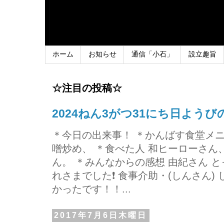
ホーム
お知らせ
通信「小石」
設立趣旨
☆注目の投稿☆
2024ねん3がつ31にち日よう
＊今日の出来事！ ＊かんばす食堂メ
噌炒め、 ＊食べた人 和ヒーローさ
ん。 ＊みんなからの感想 由紀さん 
れさまでした❗ 食事介助・(しんさん)
かったです！！...
2017年7月6日木曜日