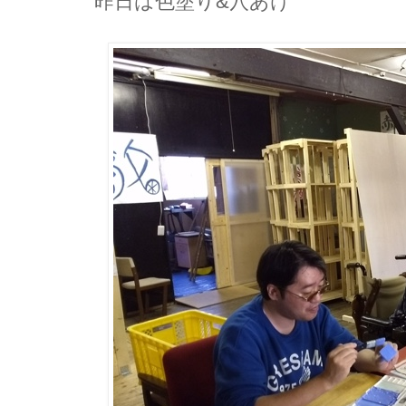
昨日は色塗り&穴あけ