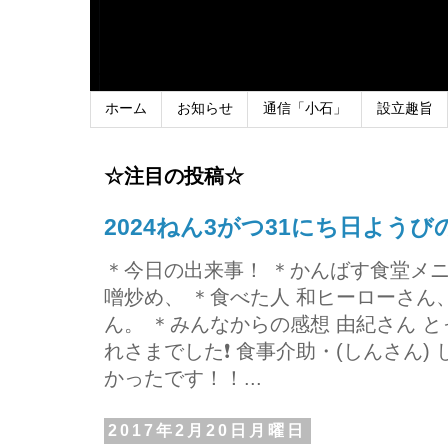
ホーム
お知らせ
通信「小石」
設立趣旨
☆注目の投稿☆
2024ねん3がつ31にち日よう
＊今日の出来事！ ＊かんばす食堂メ
噌炒め、 ＊食べた人 和ヒーローさ
ん。 ＊みんなからの感想 由紀さん 
れさまでした❗ 食事介助・(しんさん)
かったです！！...
2017年2月20日月曜日