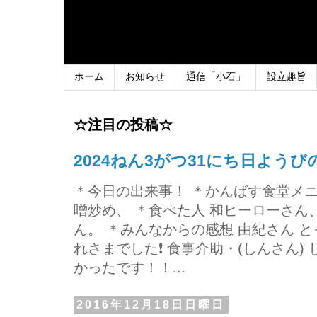
ホーム
お知らせ
通信「小石」
設立趣旨
☆注目の投稿☆
2024ねん3がつ31にち日よう
＊今日の出来事！ ＊かんばす食堂メ
噌炒め、 ＊食べた人 和ヒーローさ
ん。 ＊みんなからの感想 由紀さん 
れさまでした❗ 食事介助・(しんさん)
かったです！！...
2016年12月18日日曜日