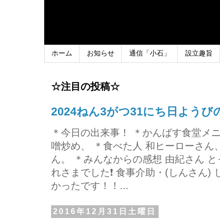
ホーム
お知らせ
通信「小石」
設立趣旨
☆注目の投稿☆
2024ねん3がつ31にち日よう
＊今日の出来事！ ＊かんばす食堂メ
噌炒め、 ＊食べた人 和ヒーローさ
ん。 ＊みんなからの感想 由紀さん 
れさまでした❗ 食事介助・(しんさん)
かったです！！...
2016年12月31日土曜日