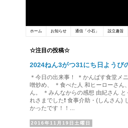
ホーム
お知らせ
通信「小石」
設立趣旨
☆注目の投稿☆
2024ねん3がつ31にち日よう
＊今日の出来事！ ＊かんばす食堂メ
噌炒め、 ＊食べた人 和ヒーローさ
ん。 ＊みんなからの感想 由紀さん 
れさまでした❗ 食事介助・(しんさん)
かったです！！...
2016年11月19日土曜日