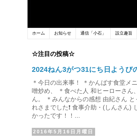
ホーム
お知らせ
通信「小石」
設立趣旨
☆注目の投稿☆
2024ねん3がつ31にち日よう
＊今日の出来事！ ＊かんばす食堂メ
噌炒め、 ＊食べた人 和ヒーローさ
ん。 ＊みんなからの感想 由紀さん 
れさまでした❗ 食事介助・(しんさん)
かったです！！...
2016年5月16日月曜日