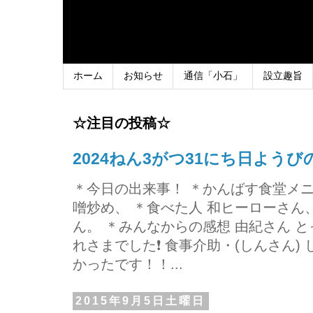
ホーム
お知らせ
通信「小石」
設立趣旨
☆注目の投稿☆
2024ねん3がつ31にち日よう
＊今日の出来事！ ＊かんばす食堂メ
噌炒め、 ＊食べた人 和ヒーローさ
ん。 ＊みんなからの感想 由紀さん 
れさまでした❗ 食事介助・(しんさん)
かったです！！...
2015年9月5日土曜日